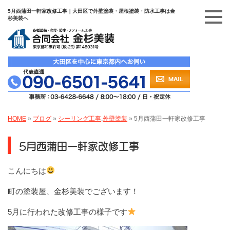
5月西蒲田一軒家改修工事｜大田区で外壁塗装・屋根塗装・防水工事は金
杉美装へ
HOME
»
ブログ
»
シーリング工事
,
外壁塗装
»
5月西蒲田一軒家改修工事
5月西蒲田一軒家改修工事
こんにちは
町の塗装屋、金杉美装でございます！
5月に行われた改修工事の様子です