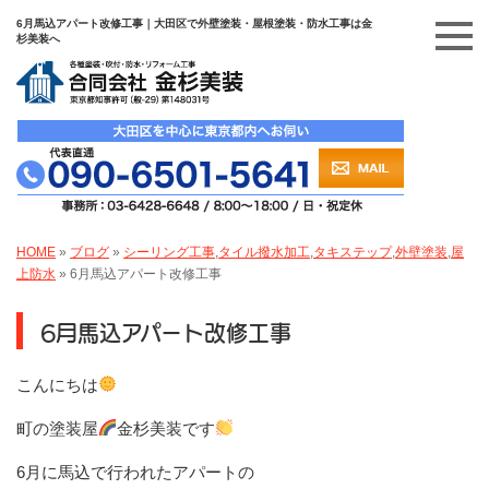
6月馬込アパート改修工事｜大田区で外壁塗装・屋根塗装・防水工事は金
杉美装へ
HOME
»
ブログ
»
シーリング工事
,
タイル撥水加工
,
タキステップ
,
外壁塗装
,
屋
上防水
»
6月馬込アパート改修工事
6月馬込アパート改修工事
こんにちは
町の塗装屋
金杉美装です
6月に馬込で行われたアパートの