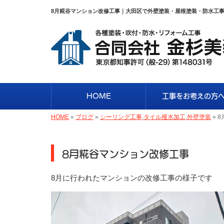
8月糀谷マンション改修工事｜大田区で外壁塗装・屋根塗装・防水工
HOME
工事をお考えの方
HOME
»
ブログ
»
シーリング工事
,
タイル撥水加工
,
外壁塗装
»
8
8月糀谷マンション改修工事
8月に行われたマンションの改修工事の様子です