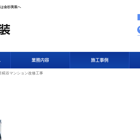
事は金杉美装へ
へ
業務内容
施工事例
月糀谷マンション改修工事