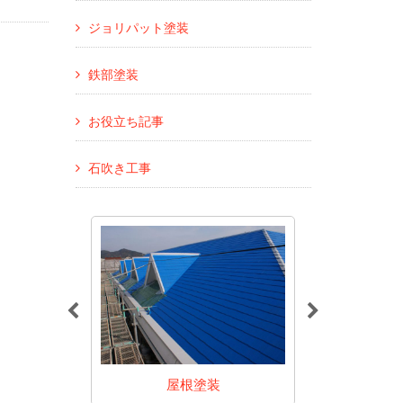
ジョリパット塗装
鉄部塗装
お役立ち記事
石吹き工事
装
屋根塗装
アパート・