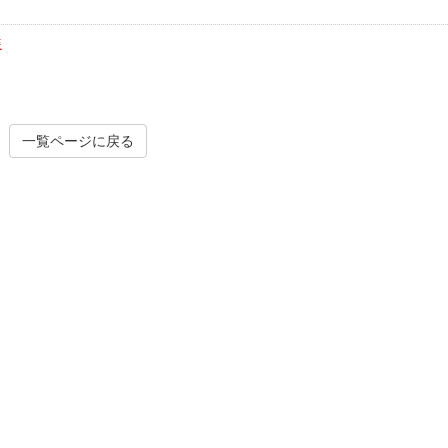
装
一覧ページに戻る
外壁塗
シーリング