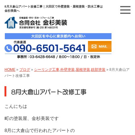
8月大倉山アパート改修工事｜大田区で外壁塗装・屋根塗装・防水工事は
金杉美装へ
HOME
»
ブログ
»
シーリング工事
,
外壁塗装
,
屋根塗装
,
鉄部塗装
»
8月大倉山ア
パート改修工事
8月大倉山アパート改修工事
こんにちは
町の塗装屋、金杉美装です
8月に大倉山で行われたアパートの