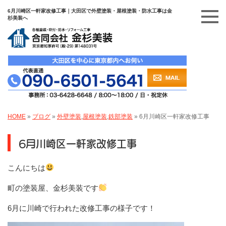
6月川崎区一軒家改修工事｜大田区で外壁塗装・屋根塗装・防水工事は金
杉美装へ
HOME
»
ブログ
»
外壁塗装
,
屋根塗装
,
鉄部塗装
»
6月川崎区一軒家改修工事
6月川崎区一軒家改修工事
こんにちは
町の塗装屋、金杉美装です
6月に川崎で行われた
改修工事の様子です！