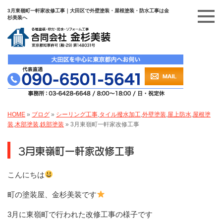
3月東嶺町一軒家改修工事｜大田区で外壁塗装・屋根塗装・防水工事は金
杉美装へ
HOME
»
ブログ
»
シーリング工事
,
タイル撥水加工
,
外壁塗装
,
屋上防水
,
屋根塗
装
,
木部塗装
,
鉄部塗装
»
3月東嶺町一軒家改修工事
3月東嶺町一軒家改修工事
こんにちは
町の塗装屋、金杉美装です
3月に東嶺町で行われた改修工事の様子です