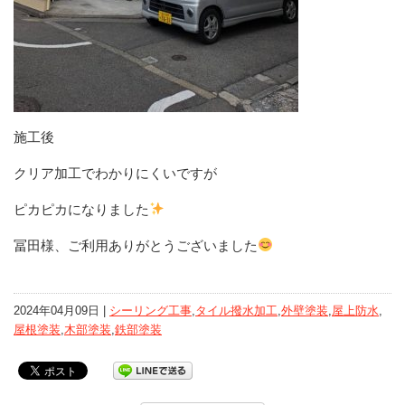
施工後
クリア加工でわかりにくいですが
ピカピカになりました
冨田様、ご利用ありがとうございました
2024年04月09日 |
シーリング工事
,
タイル撥水加工
,
外壁塗装
,
屋上防水
,
屋根塗装
,
木部塗装
,
鉄部塗装