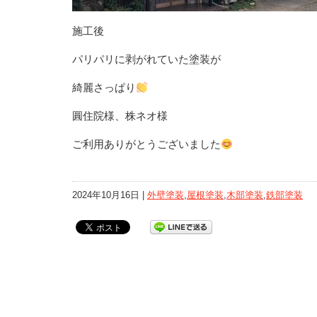
施工後
パリパリに剥がれていた塗装が
綺麗さっぱり
圓住院様、株ネオ様
ご利用ありがとうございました
2024年10月16日 |
外壁塗装
,
屋根塗装
,
木部塗装
,
鉄部塗装