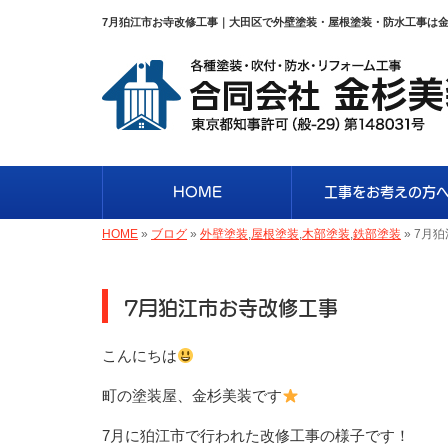
7月狛江市お寺改修工事｜大田区で外壁塗装・屋根塗装・防水工事は
HOME
工事をお考えの方
HOME
»
ブログ
»
外壁塗装
,
屋根塗装
,
木部塗装
,
鉄部塗装
»
7月
7月狛江市お寺改修工事
こんにちは
町の塗装屋、金杉美装です
7月に狛江市で行われた改修工事の様子です！