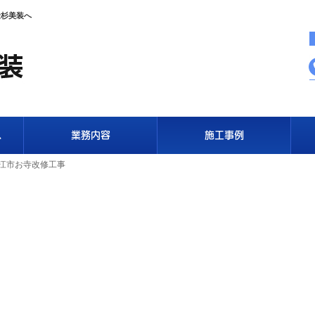
金杉美装へ
へ
業務内容
施工事例
狛江市お寺改修工事