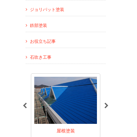
ジョリパット塗装
鉄部塗装
お役立ち記事
石吹き工事
装
屋根塗装
アパート・