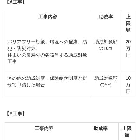
【A工事】
工事内容
助成率
上
限
額
バリアフリー対策、環境への配慮、防
助成対象額
20
犯・防災対策、
の10％
万
住まいの長寿化の各該当する助成対象
円
工事
区の他の助成制度・保険給付制度と併
助成対象額
10
せて申請した場合
の5％
万
円
【B工事】
工事内容
助成率
上限
額