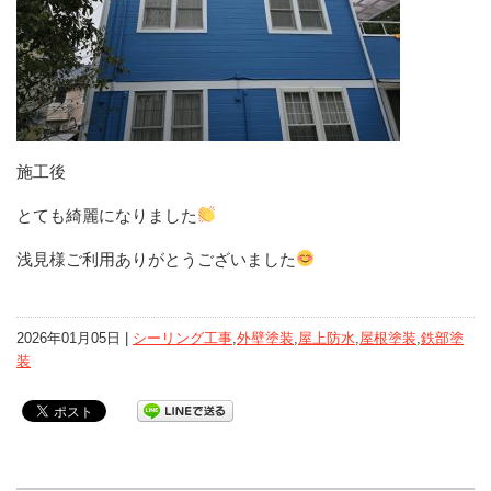
施工後
とても綺麗になりました
浅見様ご利用ありがとうございました
2026年01月05日 |
シーリング工事
,
外壁塗装
,
屋上防水
,
屋根塗装
,
鉄部塗
装