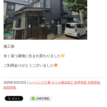
施工後
全く違う建物に生まれ変わりました
ご利用ありがとうございました
2025年10月22日 |
シーリング工事
,
タイル撥水加工
,
外壁塗装
,
木部塗装
,
鉄部塗装