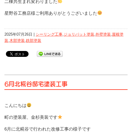
二棟共生まれ変わりました
星野谷工務店様ご利用ありがとうございました
2025年07月26日 |
シーリング工事
,
ジョリパット塗装
,
外壁塗装
,
屋根塗
装
,
木部塗装
,
鉄部塗装
6月北糀谷邸宅塗装工事
こんにちは
町の塗装屋、金杉美装です
6月に北糀谷で行われた改修工事の様子です