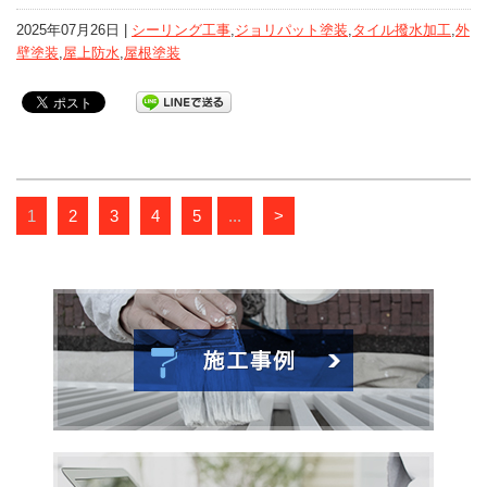
2025年07月26日 |
シーリング工事
,
ジョリパット塗装
,
タイル撥水加工
,
外
壁塗装
,
屋上防水
,
屋根塗装
1
2
3
4
5
...
>